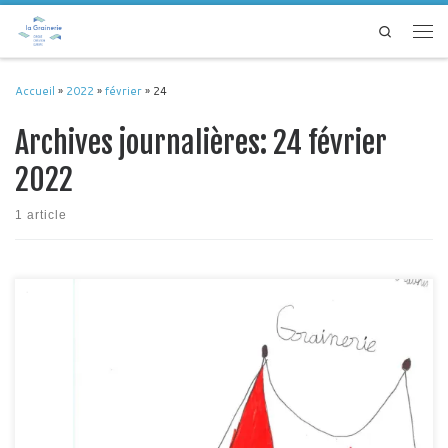
Passer au contenu
Search
Men
Accueil
»
2022
»
février
»
24
Archives journalières:
24 février
2022
1 article
Après s’être rendues au théâtre Jules Julien en novembre dernier pour la
représentation d’Embrouillamini « Du simple au double », les trois classes
inscrites dans le cadre du Passeport Pour l’art « Pars, Cours… Cirque! »
sont ensuite venues à la Grainerie sous le grand chapiteau du CirkVost pour
le spectacle « Hurt me tender » […]