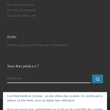
Flux des publications
Flux des commentaires
Site de WordPress-FR
Droits
Mentions Légales et Politique de confidentialité
Vous êtes perdu.e.s ?
RECHERCHER
Rech
Confidentialité et cookies : ce site utilise des cookies. En continuant à
utiliser ce site Web, vous acceptez leur utilisation.
© 2026
– Tous droits réservés
Pour en savoir plus, notamment sur la façon de contrôler les cookies,