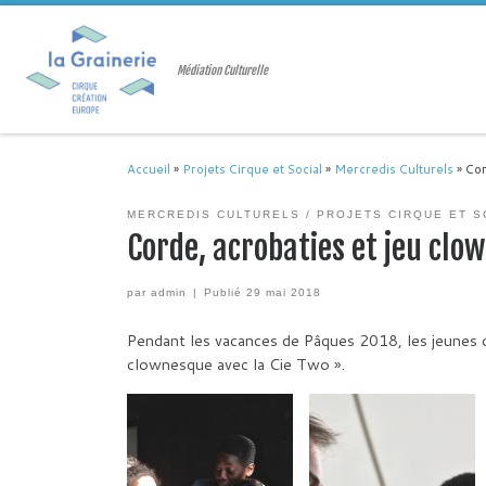
Passer au contenu
Médiation Culturelle
Accueil
»
Projets Cirque et Social
»
Mercredis Culturels
»
Cor
MERCREDIS CULTURELS
PROJETS CIRQUE ET S
Corde, acrobaties et jeu clo
par
admin
|
Publié
29 mai 2018
Pendant les vacances de Pâques 2018, les jeunes de
clownesque avec la Cie Two ».