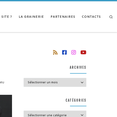
Se
 SITE ?
LA GRAINERIE
PARTENAIRES
CONTACTS
ARCHIVES
Archives
jeu
CATÉGORIES
Catégories