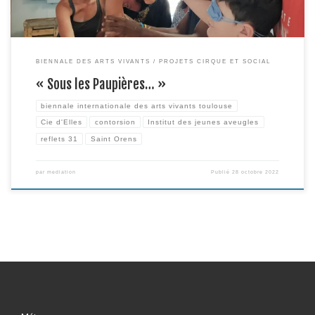
BIENNALE DES ARTS VIVANTS
PROJETS CIRQUE ET SOCIAL
« Sous les Paupières… »
biennale internationale des arts vivants toulouse
Cie d'Elles
contorsion
Institut des jeunes aveugles
reflets 31
Saint Orens
par
mediation
Publié
28 octobre 2022