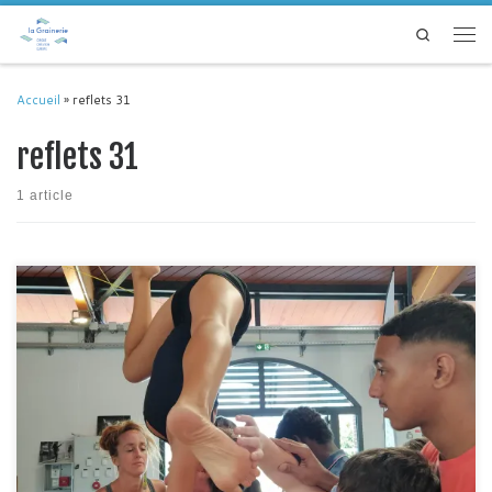
Passer au contenu
Search
Men
Accueil
»
reflets 31
reflets 31
1 article
Autour des performances “Sous les paupières” proposées par la Cie d’Elles
à St Orens dans le cadre de la Biennale Internationale des Arts vivants,
Yaëlle Antoine et les contorsionnistes qui l’accompagnent sont allées à la
rencontre des publics, via des ateliers aux Mazades et dans la Halle
Gourmande de St […]