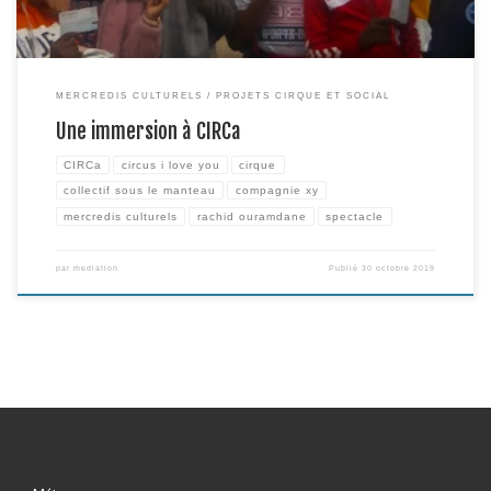
MERCREDIS CULTURELS
PROJETS CIRQUE ET SOCIAL
Une immersion à CIRCa
CIRCa
circus i love you
cirque
collectif sous le manteau
compagnie xy
mercredis culturels
rachid ouramdane
spectacle
par
mediation
Publié
30 octobre 2019