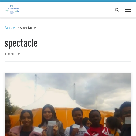
Passer au contenu
Search
Men
Accueil
»
spectacle
spectacle
1 article
Du lundi 21 au mercredi 23 octobre, les jeunes des « Mercredis Culturels »
sont devenu.e.s des festivaliers et des festivalières de cette 32édition
dédiée aux créations contemporaines et aux écoles de cirque. Trois jours
intenses rythmés par des spectacles, par une initiation et par une
découverte de la ville. Les jeunes […]