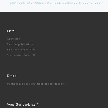
GRANDES VACANCES POUR LES MERCREDIS CULTURELS
Méta
Connexion
Flux des publications
Flux des commentaires
Site de WordPress-FR
Droits
Mentions Légales et Politique de confidentialité
Vous êtes perdu.e.s ?