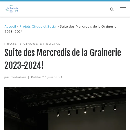
Passer au contenu
Search
Men
Accueil
»
Projets Cirque et Social
»
Suite des Mercredis de la Grainerie
2023-2024!
PROJETS CIRQUE ET SOCIAL
Suite des Mercredis de la Grainerie
2023-2024!
par
mediation
|
Publié
27 juin 2024