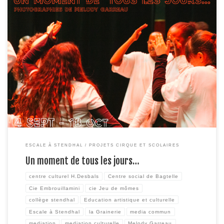
Chaque année, dans le cadre d' »Escale à Stendhal », un.e photographe est
invité.e à poser son regard sur le projet, les liens qui s’y nouent, les
créations qui en naissent. Cette année, c’est Mélody Garreau qui a été
conviée par la Cie Embrouillamini à venir photographier les restitutions des
deux volets […]
ESCALE À STENDHAL
PROJETS CIRQUE ET SCOLAIRES
Un moment de tous les jours…
centre culturel H.Desbals
Centre social de Bagtelle
Cie Embrouillamini
cie Jeu de mômes
collège stendhal
Education artistique et culturelle
Escale à Stendhal
la Grainerie
media commun
mediation
mediation culturelle
Melody Garreau