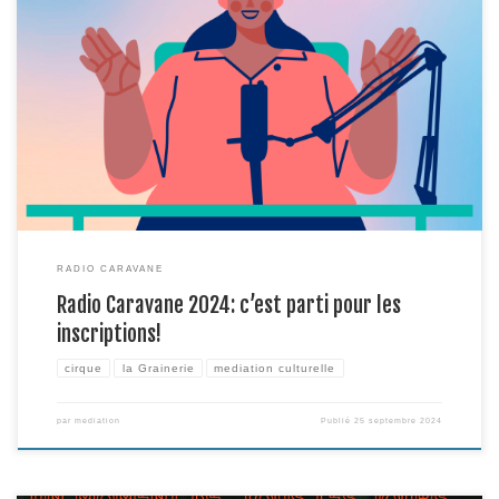
Vous avez entre 18 et 30 ans, et êtes en recherche d’emploi, de formation,
d’expérience favorisant l’insertion professionnelle? N’hésitez pas à
rejoindre Radio Caravane / (m)ondes de cirque, une initiative gratuite à la
croisée de l’éducation aux médias, de la médiation culturelle et de la
communication menée depuis plus de 10 […]
RADIO CARAVANE
Radio Caravane 2024: c’est parti pour les
inscriptions!
cirque
la Grainerie
mediation culturelle
par
mediation
Publié
25 septembre 2024