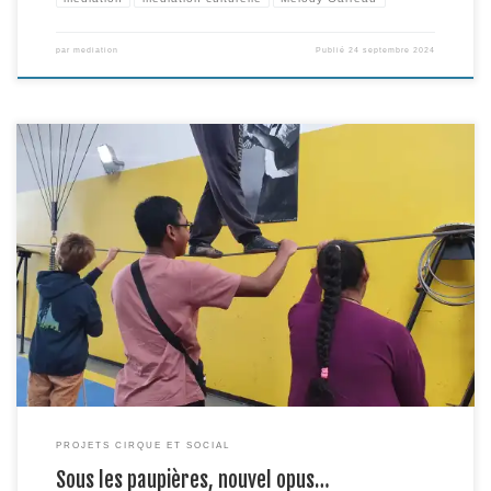
par
mediation
Publié
24 septembre 2024
Art visuel par excellence, penser une expérience du cirque adaptée aux
déficients visuels n’était pas chose évidente de prime abord. En 2021
pourtant, à l’occasion de la Biennale des Arts vivant de Toulouse, Yaëlle
Antoine, fondatrice de la Cie D’Elles, des éducatrices de l’IJA et la Grainerie
imaginent rencontres, ateliers […]
PROJETS CIRQUE ET SOCIAL
Sous les paupières, nouvel opus…