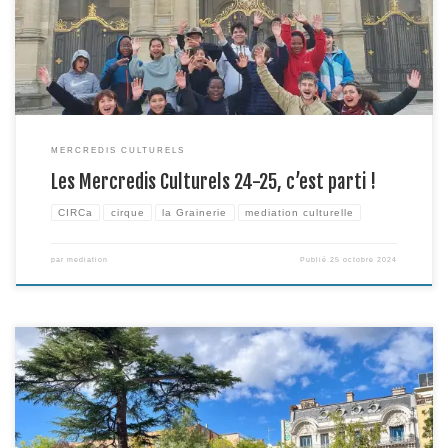
objectif de permettre à un groupe de 16 jeunes de se retrouver pour […]
MERCREDIS CULTURELS
Les Mercredis Culturels 24-25, c’est parti !
CIRCa
cirque
la Grainerie
mediation culturelle
par
mediation
Publié
25 octobre 2024
Faire corps, entre et avec les artistes, les partenaires culturels et socio
culturels, les curieux et curieuses: c’était l’objectif du groupe de travail