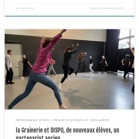
par
mediation
Publié
23 décembre 2024
Dans le cadre du Dispositif DISPO, programme d’égalité des chances de
Sciences Po-Toulouse, des lycéens du Lycée Germaine Tillon de
Castelnaudary, lauréats du dernier Prix d’actualité, sont venus ce 6
décembre découvrir tout à la fois la Grainerie, l’univers de la Cie Kitsch
Kong pour un atelier – rencontre, et […]
PROGRAMME DISPO
PROJETS CIRQUE ET SCOLAIRES
la Grainerie et DISPO, de nouveaux élèves, un
partenariat ancien