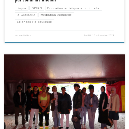
cirque
DISPO
Education artistique et culturelle
la Grainerie
mediation culturelle
Sciences Po Toulouse
par
mediation
Publié
10 décembre 2024
Depuis le mois de septembre, 15 jeunes allophones et francophones en
Service civiques à France Horizon viennent et viendront régulièrement
rencontrer des artistes dans le cadre des Mercredis de la Grainerie (la
Contrebande, TBTF, Elisa Alcade…), voir des spectacles (Circus I Love You,
PIC), s’initier au trapèze Grand Volant, puis […]