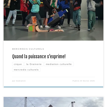
Du 19 au 21 février 2025, la Grainerie a accueilli un stage de création
original dans le cadre du dispositif des Mercredis Culturels, en
collaboration avec le BBB Centre d’Art. Trois jours intenses placés sous le
signe de la puissance, guidés par les artistes Giulia Trafossi, Alicia Paturot
(cirque et […]
MERCREDIS CULTURELS
Quand la puissance s’exprime!
cirque
la Grainerie
mediation culturelle
mercredis culturels
par
mediation
Publié
24 février 2025