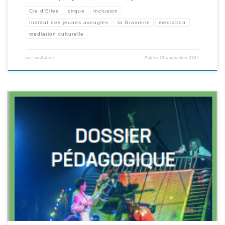
Cie d'Elles
cirque
inclusion
Institut des jeunes aveugles
la Grainerie
mediation
mediation culturelle
par
mediation
Publié
24 septembre 2024
Le 19 juin, nous présentions aux enseignant.es du 1er et 2nd degré notre
programme de spectacles et ateliers en temps scolaire, à l’occasion de la
publication de notre dossier pédagogique. Vous n’avez pas pu venir? Vous
pouvez le téléchargez ici (Cliquez sur l’image)!