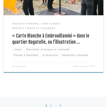
ESCALE À STENDHAL
NON CLASSÉ
PROJETS CIRQUE ET SCOLAIRES
« Carte Blanche à Embrouillamini » dans le
quartier Bagatelle, ou l’illustration …
cirque
Education artistique et culturelle
Escale à Stendhal
la Grainerie
mediation culturelle
par
mediation
Publié
22 juillet 2024
Navigation dans les articles
1
2
…
6