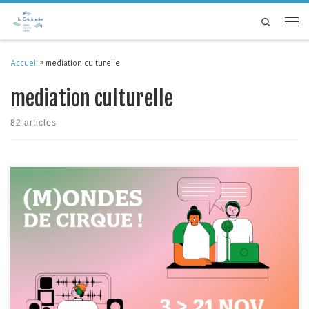
Passer au contenu
Search
Men
Accueil
»
mediation culturelle
mediation culturelle
82 articles
Vous avez entre 18 et 30 ans, et êtes en recherche d’emploi, de formation,
d’expérience favorisant l’insertion professionnelle? N’hésitez pas à
rejoindre Radio Caravane / (m)ondes de cirque, une initiative gratuite à la
croisée de l’éducation aux médias, de la médiation culturelle et de la
communication menée depuis plus de 10 […]