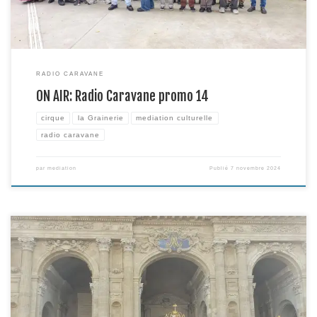
RADIO CARAVANE
ON AIR: Radio Caravane promo 14
cirque
la Grainerie
mediation culturelle
radio caravane
par
mediation
Publié
7 novembre 2024
Le projet des Mercredis Culturels se tient tout au long de l’année scolaire
de septembre à juin en partenariat avec le BBB Centre d’Art, l’association
Topophone et les MJC Croix Daurade et Pont des Demoiselles avec pour