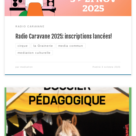
RADIO CARAVANE
Radio Caravane 2025: inscriptions lancées!
cirque
la Grainerie
media commun
mediation culturelle
par
mediation
Publié
3 octobre 2025
Le 18 juin, nous présentions aux enseignant.es du 1er et 2nd degré notre
programme de spectacles et ateliers en temps scolaire, à l’occasion de la
publication de notre dossier pédagogique. Vous n’avez pas pu venir? Vous
pouvez le téléchargez ici !