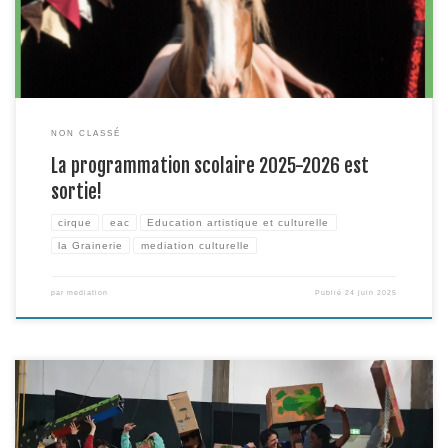
NON CLASSÉ
La programmation scolaire 2025-2026 est
sortie!
cirque
eac
Education artistique et culturelle
la Grainerie
mediation culturelle
par
mediation
Publié
24 juin 2025