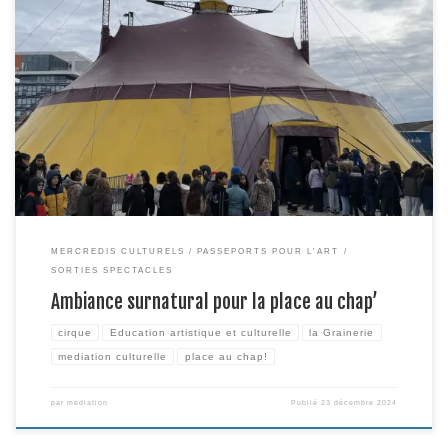
Le collectif du Surnatural Orchestra s’est installé à la Grainerie depuis le
lundi 25 novembre dernier. Il est en représentation jusqu’à la fin du mois
de décembre pour non pas un mais deux spectacles dans le cadre de la
place au chap’ qui accueille chaque année une compagnie sous chapiteau
[…]
MERCREDIS CULTURELS
PASSEPORTS POUR L'ART
SORTIES SPECTACLES
Ambiance surnatural pour la place au chap’
cirque
Education artistique et culturelle
la Grainerie
mediation culturelle
place au chap!
par
mediation
Publié
23 décembre 2024