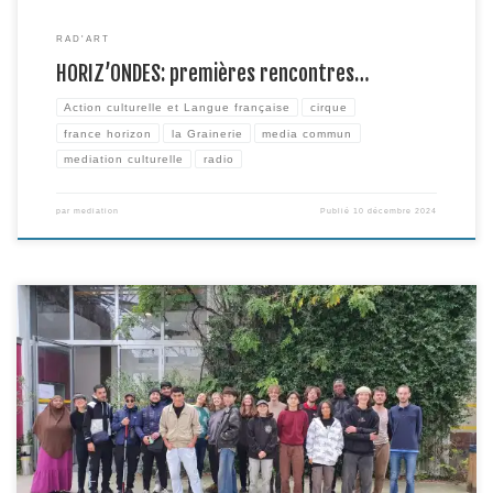
RAD'ART
HORIZ’ONDES: premières rencontres…
Action culturelle et Langue française
cirque
france horizon
la Grainerie
media commun
mediation culturelle
radio
par
mediation
Publié
10 décembre 2024
ON AIR ; la quatorzième promotion de Radio Caravane a investi la Grainerie
depuis le 4 novembre dernier et ce jusqu’au 22 novembre prochain ! Durant
ces trois semaines, 21 jeunes vont s’initier aux médias et à la radio, en
s’appuyant sur la programmation et les artistes en résidence à la Grainerie
[…]