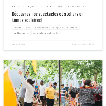
PROJETS CIRQUE ET SCOLAIRES
SORTIES SPECTACLES
Découvrez nos spectacles et ateliers en
temps scolaires!
cirque
eac
Education artistique et culturelle
la Grainerie
mediation culturelle
par
mediation
Publié
22 juillet 2024
C’était le 28 juin dernier. Plus qu’une présentation de la création des
artistes associées à cette édition du projet « Escale à Stendhal », ce temps
en espace public était pensé comme une création spécifique, permettant à
la compagnie d’inviter d’autres artistes et de valoriser les rencontres
effectuées en amont avec les […]