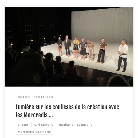
Une fois par mois, la Grainerie ouvre ses portes a un petit groupe afin de
montrer les coulisses de la création d’un spectacle. Ces rencontres se
découpent en trois temps. Dans un premier temps une compagnie en
résidence présente un extrait de son travail en cours, s’en suit un échange
[…]
SORTIES SPECTACLES
Lumière sur les coulisses de la création avec
les Mercredis …
cirque
la Grainerie
mediation culturelle
Mercredis Grainerie