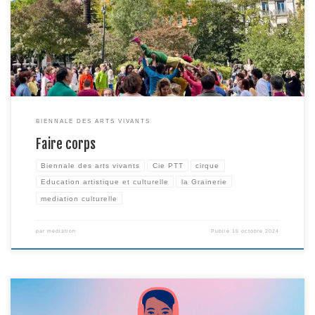
Action Culturelle, réuni par la Biennale Internationale des Arts vivants de
Toulouse. De cette volonté est né un projet, visant à rassembler des
artistes locaux issus de […]
BIENNALE DES ARTS VIVANTS
Faire corps
Biennale des arts vivants
Cie PTT
cirque
Education artistique et culturelle
la Grainerie
mediation culturelle
par
mediation
Publié
15 octobre 2024