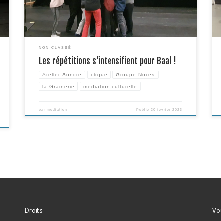
suivie par la […]
NON CLASSÉ
Les répétitions s’intensifient pour Baal !
Atelier Sonore
cirque
Groupe Noces
la Grainerie
mediation culturelle
par
mediation
Publié
20 février 2023
Droits
Vou