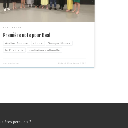
Baal. Ce week-end intense était dans un premier temps […]
AVEC BALMA
Première note pour Baal
Atelier Sonore
cirque
Groupe Noces
la Grainerie
mediation culturelle
par
mediation
Publié
13 octobre 2022
s êtes perdu.e.s ?