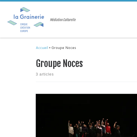
Passer au contenu
Médiation Culturelle
Accueil
»
Groupe Noces
Groupe Noces
3 articles
Retour en images sur les dernières répétitions et le filage du
spectacle « Baal » du Groupe Noces, qui jouait il y a quelques
semaines à La Grainerie. La compagnie a travaillé pendant
plusieurs temps depuis le mois de septembre avec les
choristes de L’Atelier Sonore Balma – fabrique vocale et