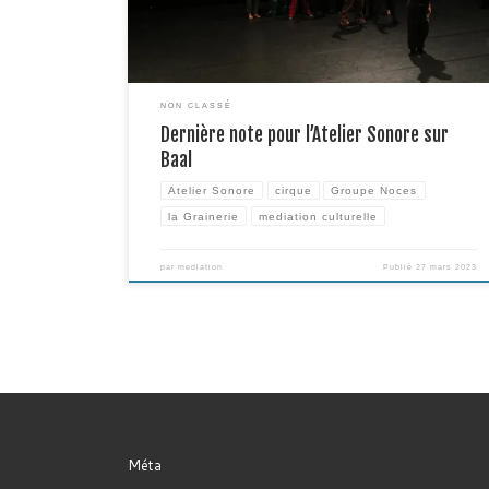
scénique […]
NON CLASSÉ
Dernière note pour l’Atelier Sonore sur
Baal
Atelier Sonore
cirque
Groupe Noces
la Grainerie
mediation culturelle
par
mediation
Publié
27 mars 2023
Méta