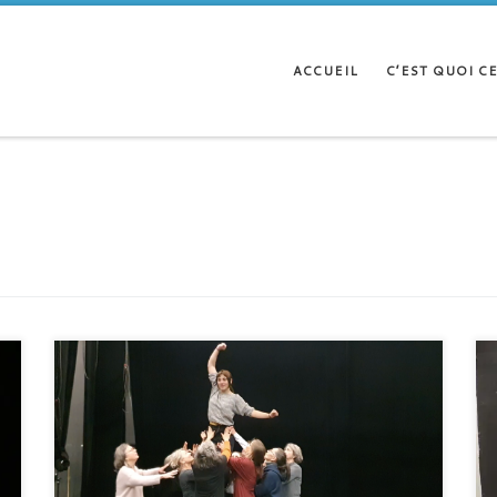
ACCUEIL
C’EST QUOI CE
Les choristes de l’atelier Sonore de Balma se sont retrouvées
une nouvelle journée à la Grainerie pour une après-midi de
répétition avec Gypsy et Charline de la compagnie Groupe
Noces le dimanche 12 février. Plus que quelques semaines
avant la répétition générale avec l’ensemble de la compagnie