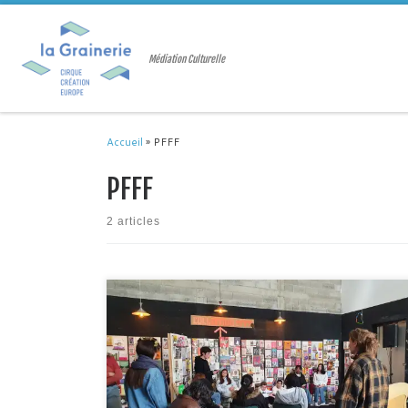
Passer au contenu
Médiation Culturelle
Accueil
»
PFFF
PFFF
2 articles
Après la première rencontre du jeudi 9 février en classe entre
Nadège et Louise du collectif PFFF et une classe de seconde
du lycée Pierre Paul Riquet de Saint-Orens autour de la
découverte d’ouvrages féministes, s’en est suivi une série de