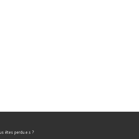
s êtes perdu.e.s ?