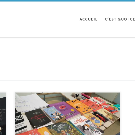
ACCUEIL
C’EST QUOI CE
Jeudi 9 février dernier, Nadège et Louise du collectif PFFF se
sont rendues dans une classe de seconde du lycée Pierre-
Paul Riquet de Saint-Orens pour leur premier atelier d’une
série de cinq rencontres autour du féminisme. Au
programme de ce premier jour; échange sur le sujet,