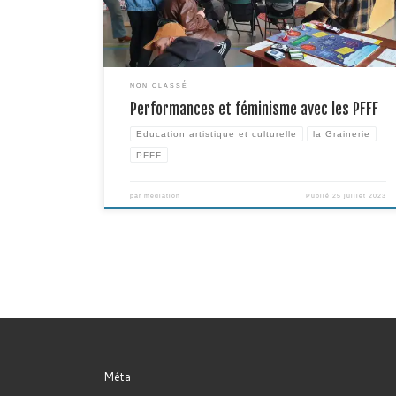
rendez-vous réguliers afin de permettre à chaque élève de […
NON CLASSÉ
Performances et féminisme avec les PFFF
Education artistique et culturelle
la Grainerie
PFFF
par
mediation
Publié
25 juillet 2023
Méta