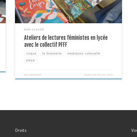
]
découverte de textes et lecture […]
NON CLASSÉ
Ateliers de lectures féministes en lycée
avec le collectif PFFF
cirque
la Grainerie
mediation culturelle
PFFF
par
mediation
Publié
20 février 2023
Droits
Vou