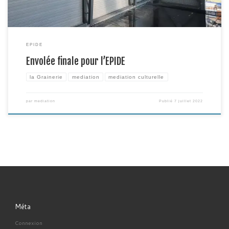
EPIDE
Envolée finale pour l’EPIDE
la Grainerie
mediation
mediation culturelle
par
mediation
Publié
7 juillet 2022
Méta
Connexion