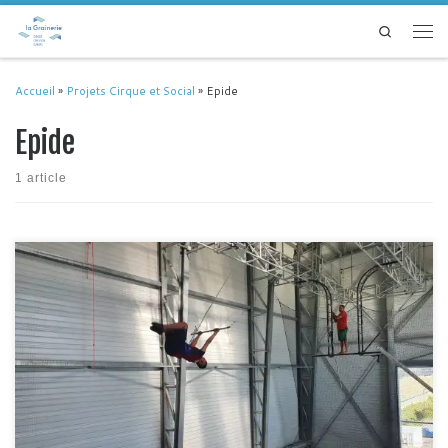
Passer au contenu
Search
Men
Accueil
»
Projets Cirque et Social
»
Epide
Epide
1 article
Dernières sessions de baptême de trapèze grand volant avec la compagnie
Envol en salle d’entrainement de la Grainerie pour plusieurs classes de
l’EPIDE (établissement pour l’insertion dans l’emploi) ces dernières
semaines avant la pause estivale. Sensations fortes, petites frayeurs et
bonne humeur étaient au rendez-vous !