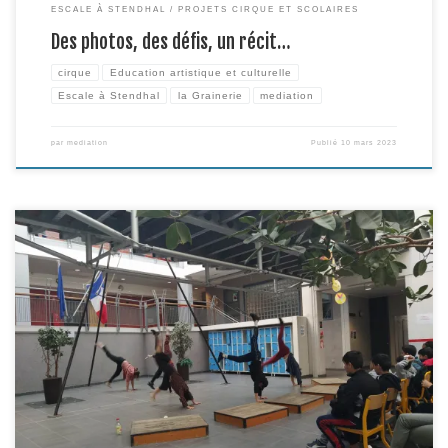
ESCALE À STENDHAL
PROJETS CIRQUE ET SCOLAIRES
Des photos, des défis, un récit…
cirque
Education artistique et culturelle
Escale à Stendhal
la Grainerie
mediation
par
mediation
Publié
10 mars 2023
En inauguration de cette 6e édition du projet Escale à Stendhal, Benoit
Kleiber et Véronique Marcourt, accompagné.e.s de leurs invité.e.s, ont
présenté une forme spectaculaire dans l’atrium du collège. Ce lundi 5
décembre, à l’issue des cours, les élèves ont pu assister à un numéro de
trapèze puis de portés […]