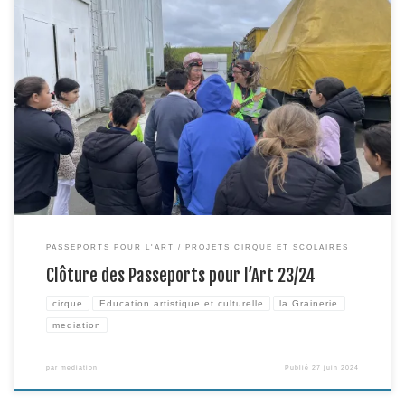
Pour clore leur parcours des Passeports pour l’Art, chacune des trois
classes s’est rendue pendant toute une journée à la Grainerie. Nous avons
donc reçu le lundi 29 avril la classe de CP de l’école de Soupetard et la
classe de CE1 le mardi 30 avril, et la classe de […]
PASSEPORTS POUR L'ART
PROJETS CIRQUE ET SCOLAIRES
Clôture des Passeports pour l’Art 23/24
cirque
Education artistique et culturelle
la Grainerie
mediation
par
mediation
Publié
27 juin 2024