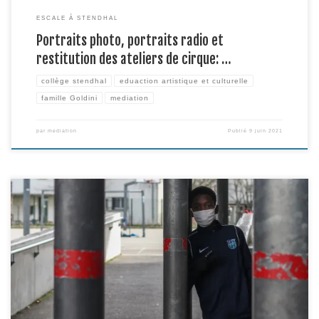
ESCALE À STENDHAL
Portraits photo, portraits radio et
restitution des ateliers de cirque: …
collège stendhal
eduaction artistique et culturelle
famille Goldini
mediation
par
mediation
Publié
9 juin 2021
Tandis que les élèves de 4e3 s’inscrivent dans un projet de création cirque,
les élèves d’UPE2A du collège Stendhal créent des images, accompagnés
par Hugues Amsler, alias Hugo Goldini. Découverte de travaux de grands
photographes, analyses d’image, mise en pratique à travers du light
painting, redécouverte de leur établissement au […]