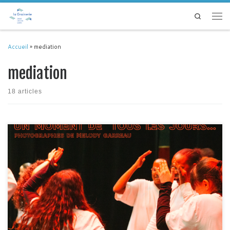
Passer au contenu
Search
Men
Accueil
»
mediation
mediation
18 articles
Chaque année, dans le cadre d' »Escale à Stendhal », un.e photographe est
invité.e à poser son regard sur le projet, les liens qui s’y nouent, les
créations qui en naissent. Cette année, c’est Mélody Garreau qui a été
conviée par la Cie Embrouillamini à venir photographier les restitutions des
deux volets […]