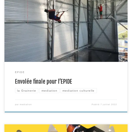
Dernières sessions de baptême de trapèze grand volant avec la compagnie
Envol en salle d’entrainement de la Grainerie pour plusieurs classes de
l’EPIDE (établissement pour l’insertion dans l’emploi) ces dernières
semaines avant la pause estivale. Sensations fortes, petites frayeurs et
bonne humeur étaient au rendez-vous !
EPIDE
Envolée finale pour l’EPIDE
la Grainerie
mediation
mediation culturelle
par
mediation
Publié
7 juillet 2022