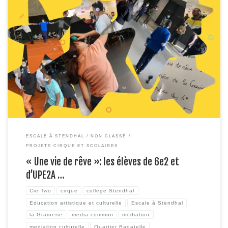
Lundi 30 mai, devant près de 80 personnes, les élèves de 6e2 faisaient
l’expérience de la scène, en présentant à leurs parents, aux voisins – élèves
de CP de l’école ou membres de la résidence séniors- enseignant.e.s le
travail réalisé avec les artistes de la Cie Two et l’association Media […]
ESCALE À STENDHAL
NON CLASSÉ
PROJETS CIRQUE ET SCOLAIRES
« Une vie de rêve »: les élèves de 6e2 et
d’UPE2A …
Cie Two
cirque
college Stendhal
Education artistique et culturelle
Escale à Stendhal
la Grainerie
media commun
mediation
mediation culturelle
Quartier Bagatelle