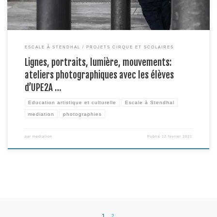
ESCALE À STENDHAL
PROJETS CIRQUE ET SCOLAIRES
Lignes, portraits, lumière, mouvements:
ateliers photographiques avec les élèves
d’UPE2A …
Education artistique et culturelle
Escale à Stendhal
mediation
photographies
par
mediation
Publié
12 février 2021
Navigation dans les articles
1
2