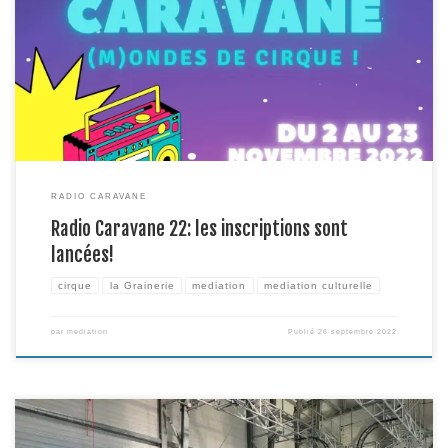
d’expérience favorisant l’insertion professionnelle? N’hésitez pas à
rejoindre Radio Caravane / (m)ondes de cirque, une initiative gratuite à la
croisée de l’éducation aux médias, de la médiation culturelle et de la
communication menée depuis plus de 10 […]
RADIO CARAVANE
Radio Caravane 22: les inscriptions sont
lancées!
cirque
la Grainerie
mediation
mediation culturelle
par
mediation
Publié
26 septembre 2022