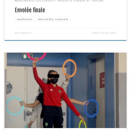
MERCREDIS CULTURELS
PROJETS CIRQUE ET SOCIAL
Envolée finale
mediation
mercredis culturels
par
mediation
Publié
14 juin 2021
Ce mardi 1er juin, les élèves du collège Stendhal donnaient fin et forme à la
4e édition du projet Escale à Stendhal, à travers la présentation de travaux
issus des différents axes du projet, à savoir: *la présentation de saynètes
constituées au terme des différents ateliers de découverte des arts […]