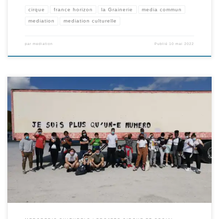
cirque
france horizon
la Grainerie
media commun
mediation
mediation culturelle
par
mediation
Publié
10 mai 2022
Le 2 juin dernier, les adolescents des Mercredis Culturels terminaient leur
parcours à la Grainerie par une initiation au trapèze Grand Volant.
L’occasion de revenir sur les différentes étapes circassiennes du projet…
sachant que l’aventure se poursuit encore jusqu’au 23 juin, avec d’autres
rendez-vous proposés par les partenaires du projet (BBB […]