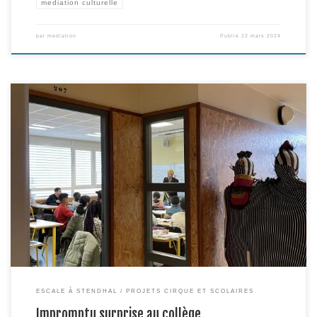
mediation culturelle
par
mediation
Publié
22 mars 2024
Un trompettiste entrant en tombant dans la classe, suivi d’un étrange être à
deux têtes, un poème déclamé debout sur une table, des chorégraphies au
tableau, un enseignant dépossédé de l’appel des élèves par 3 improbables
personnages aux chaussettes dépareillées… la Cie Embrouillamini n’a pas
manqué de surprendre les élèves […]
ESCALE À STENDHAL
PROJETS CIRQUE ET SCOLAIRES
Impromptu surprise au collège