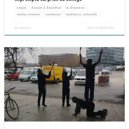
cirque
Escale à Stendhal
la Grainerie
media commun
mediation
mediation culturelle
par
mediation
Publié
13 février 2024
Après une séance « portés acrobatiques » et « équilibres », un aperçu du
nouveau défi photo acrobatique et créatif, relevé par les élèves de 6e7 du
collège Stendhal dans la Grainerie, pour illustrer les thèmes de « vacances »
et de « Manifestation » (l’atelier a eu lieu le 7 mars…)… Et le récit de la
journée […]