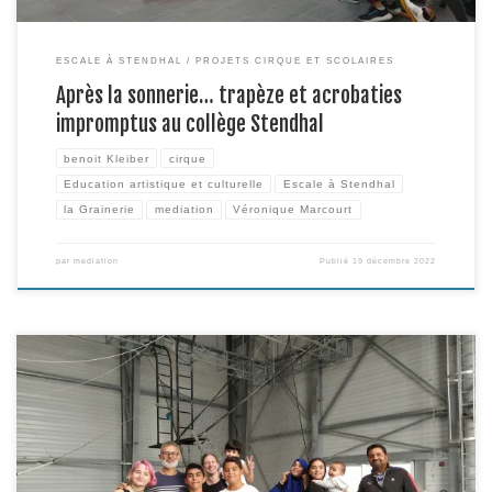
ESCALE À STENDHAL
PROJETS CIRQUE ET SCOLAIRES
Après la sonnerie… trapèze et acrobaties
impromptus au collège Stendhal
benoit Kleiber
cirque
Education artistique et culturelle
Escale à Stendhal
la Grainerie
mediation
Véronique Marcourt
par
mediation
Publié
19 décembre 2022
Du 22 au 27 octobre, durant la première semaine des vacances d’automne,
deux familles accompagnées par France Horizon se sont joyeusement
emparées du studio radio de la Grainerie, guidées par Alexandra, de Media