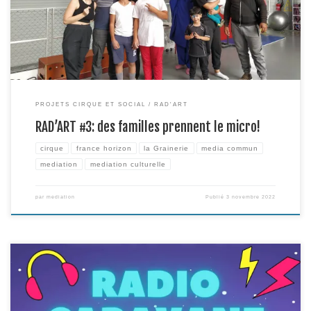
Commun Au programme, découverte du lieu, interview et présentation
croisées, préparation de l’interview et rencontre de Nicolas […]
PROJETS CIRQUE ET SOCIAL
RAD'ART
RAD’ART #3: des familles prennent le micro!
cirque
france horizon
la Grainerie
media commun
mediation
mediation culturelle
par
mediation
Publié
3 novembre 2022
Vous avez entre 18 et 30 ans, et êtes en recherche d’emploi, de formation,