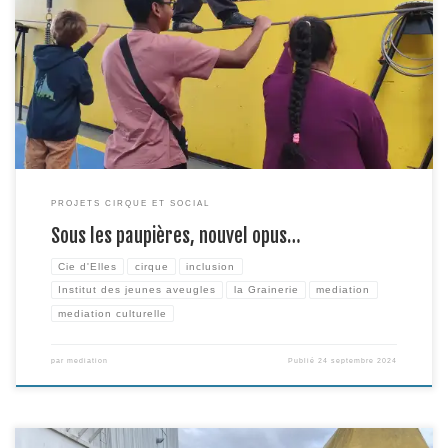
Art visuel par excellence, penser une expérience du cirque adaptée aux
déficients visuels n’était pas chose évidente de prime abord. En 2021
pourtant, à l’occasion de la Biennale des Arts vivant de Toulouse, Yaëlle
Antoine, fondatrice de la Cie D’Elles, des éducatrices de l’IJA et la Grainerie
imaginent rencontres, ateliers […]
PROJETS CIRQUE ET SOCIAL
Sous les paupières, nouvel opus…
Cie d'Elles
cirque
inclusion
Institut des jeunes aveugles
la Grainerie
mediation
mediation culturelle
par
mediation
Publié
24 septembre 2024