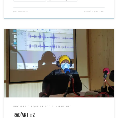
par
mediation
Publié
3 juin 2022
La deuxième session du projet Rad’art, mené en partenariat avec Media
Commun et France Horizon, s’est déroulé du 11 au 15 avril 2022.
L’émission réalisée par les participants s’écoute ICI ! Si le projet a subi
quelques aléas (climatiques notamment, vent et chapiteau faisant mauvais
ménage) par rapport au programme […]
PROJETS CIRQUE ET SOCIAL
RAD'ART
RAD’ART #2