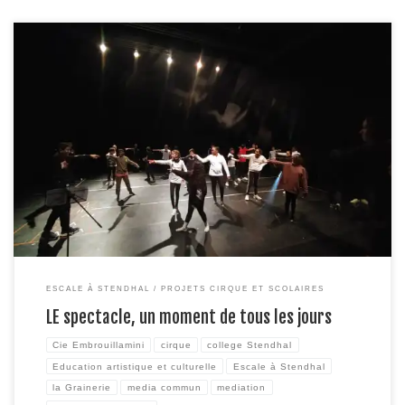
Au terme de 6 jours de « résidence » à la Grainerie avec la Cie
Embrouillamini, et de 5 ateliers de création sonore avec Media Commun, les
élèves de 6e 4 et de d’UPE2A du collège Stendhal, alias la Cie GRAIN’DHAL,
ont présenté leur spectacle « LE spectacle, un moment de tous les […]
ESCALE À STENDHAL
PROJETS CIRQUE ET SCOLAIRES
LE spectacle, un moment de tous les jours
Cie Embrouillamini
cirque
college Stendhal
Education artistique et culturelle
Escale à Stendhal
la Grainerie
media commun
mediation