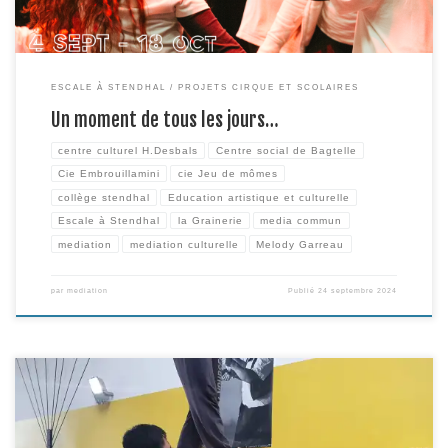
ESCALE À STENDHAL
PROJETS CIRQUE ET SCOLAIRES
Un moment de tous les jours…
centre culturel H.Desbals
Centre social de Bagtelle
Cie Embrouillamini
cie Jeu de mômes
collège stendhal
Education artistique et culturelle
Escale à Stendhal
la Grainerie
media commun
mediation
mediation culturelle
Melody Garreau
par
mediation
Publié
24 septembre 2024