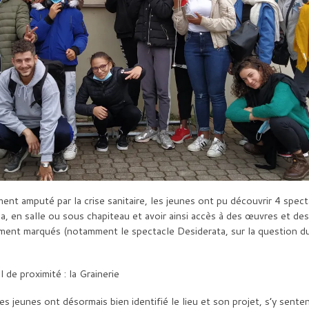
ent amputé par la crise sanitaire, les jeunes ont pu découvrir 4 spect
ca, en salle ou sous chapiteau et avoir ainsi accès à des œuvres et des
lement marqués (notamment le spectacle Desiderata, sur la question d
l de proximité : la Grainerie
es jeunes ont désormais bien identifié le lieu et son projet, s’y sente