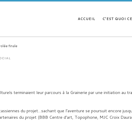
ACCUEIL
C’EST QUOI CE
olée finale
OCIAL
turels terminaient leur parcours à la Grainerie par une initiation au t
ircassiennes du projet…sachant que l’aventure se poursuit encore jusq
partenaires du projet (BBB Centre d’art, Topophone, MJC Croix Daura