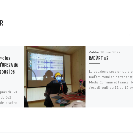
AR
Publié
10 mai 2022
»: les
RAD’ART #2
d’UPE2A du
sous les
La deuxième session du pro
Rad’art, mené en partenariat
Media Commun et France Ho
s’est déroulé du 11 au 15 avr
 près de 80
 de 6e2
 de la scène,
 parents, […]