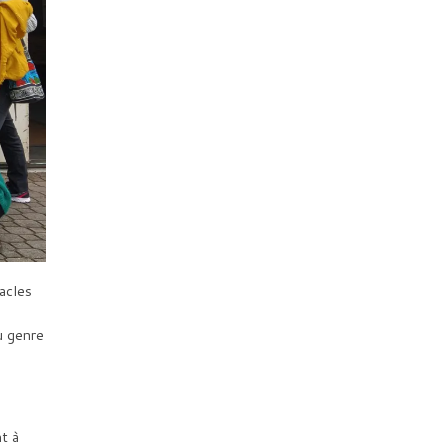
acles
u genre
nt à