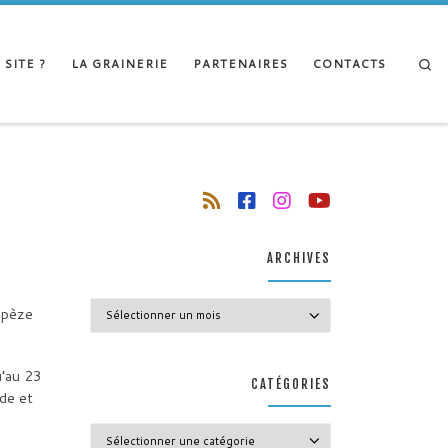
Se
 SITE ?
LA GRAINERIE
PARTENAIRES
CONTACTS
ARCHIVES
Archives
rapèze
u’au 23
CATÉGORIES
de et
Catégories