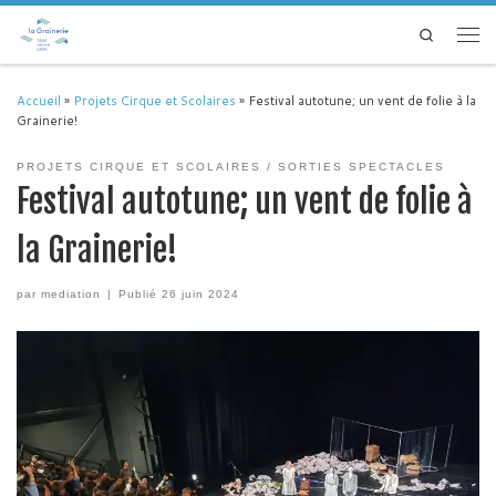
Passer au contenu
Search
Men
Accueil
»
Projets Cirque et Scolaires
»
Festival autotune; un vent de folie à la
Grainerie!
PROJETS CIRQUE ET SCOLAIRES
SORTIES SPECTACLES
Festival autotune; un vent de folie à
la Grainerie!
par
mediation
|
Publié
26 juin 2024