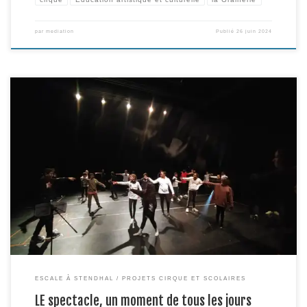
par
mediation
Publié
26 juin 2024
Au terme de 6 jours de « résidence » à la Grainerie avec la Cie
Embrouillamini, et de 5 ateliers de création sonore avec Media Commun, les
élèves de 6e 4 et de d’UPE2A du collège Stendhal, alias la Cie GRAIN’DHAL,
ont présenté leur spectacle « LE spectacle, un moment de tous les […]
ESCALE À STENDHAL
PROJETS CIRQUE ET SCOLAIRES
LE spectacle, un moment de tous les jours