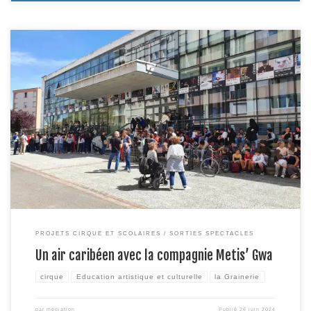
En partenariat avec le centre culturels des Mazades, nous avons eu le plaisir
d’accueillir la compagnie caribéenne Metis’ Gwa au mois d’avril dernier pour
une représentation tout public de son spectacle Belle Places le mercredi 3
avril au soir et une représentation scolaire le lendemain. Les artistes de la
compagnie […]
PROJETS CIRQUE ET SCOLAIRES
SORTIES SPECTACLES
Un air caribéen avec la compagnie Metis’ Gwa
cirque
Education artistique et culturelle
la Grainerie
par
mediation
Publié
26 juin 2024