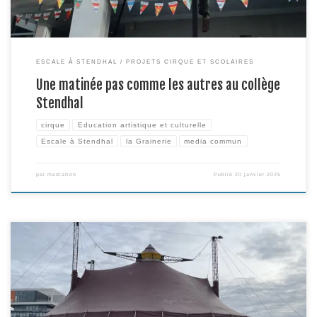
ESCALE À STENDHAL
PROJETS CIRQUE ET SCOLAIRES
Une matinée pas comme les autres au collège
Stendhal
cirque
Education artistique et culturelle
Escale à Stendhal
la Grainerie
media commun
par
mediation
Publié
20 janvier 2025
Le collectif du Surnatural Orchestra s’est installé à la Grainerie depuis le
lundi 25 novembre dernier. Il est en représentation jusqu’à la fin du mois
de décembre pour non pas un mais deux spectacles dans le cadre de la