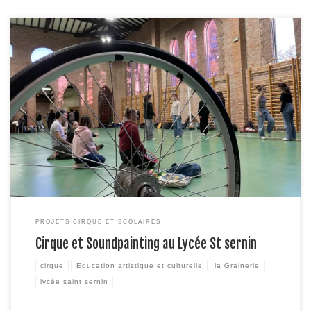
Parmi les différentes rencontres initiées autour de la présence des artistes
du Surnatural Orchestra dans le cadre de place au Chap, celles avec les 41
élèves de seconde de l’option musique du Lycée Saint Sernin s’annonce
féconde! Construit sur 3 grands axes développés par les artistes, à savoir
la composition […]
PROJETS CIRQUE ET SCOLAIRES
Cirque et Soundpainting au Lycée St sernin
cirque
Education artistique et culturelle
la Grainerie
lycée saint sernin