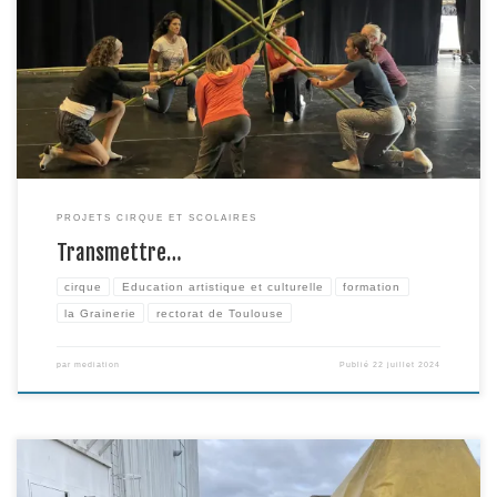
Circonscription animée par Lucie Boulay (Cie Le Grand Raymond) Dans le
cadre des liens étroits que nous tenons à entretenir avec le milieu
enseignant, Lucie Boulay animait, le 10 juin dernier, une journée de
formation en direction des conseillers pédagogiques. […]
PROJETS CIRQUE ET SCOLAIRES
Transmettre…
cirque
Education artistique et culturelle
formation
la Grainerie
rectorat de Toulouse
par
mediation
Publié
22 juillet 2024