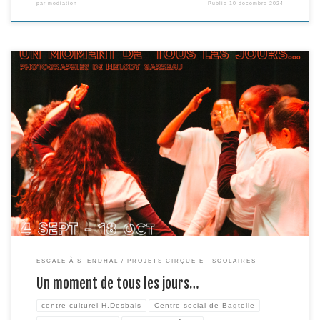
par
mediation
Publié
10 décembre 2024
Chaque année, dans le cadre d' »Escale à Stendhal », un.e photographe est
invité.e à poser son regard sur le projet, les liens qui s’y nouent, les
créations qui en naissent. Cette année, c’est Mélody Garreau qui a été
conviée par la Cie Embrouillamini à venir photographier les restitutions des
deux volets […]
ESCALE À STENDHAL
PROJETS CIRQUE ET SCOLAIRES
Un moment de tous les jours…
centre culturel H.Desbals
Centre social de Bagtelle