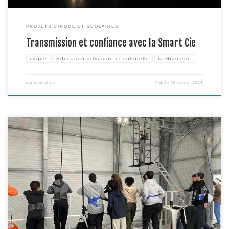
PROJETS CIRQUE ET SCOLAIRES
Transmission et confiance avec la Smart Cie
cirque
Education artistique et culturelle
la Grainerie
par
mediation
Publié
26 février 2024
Dans le cadre du projet Escale à Stendhal, deux groupes d’élèves du
collège ont eu l’occasion de prendre leur envol ce vendredi 26 janvier en
salle d’entraînement ! Des plus intimidés aux plus curieux, l’expérience du
trapèze grand volant a finalement conquis la plupart des élèves… et
certain•es auraient bien […]