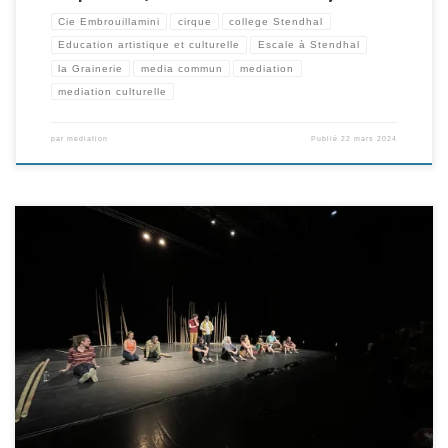
Cie Embrouillamini
cirque
college Stendhal
Education artistique et culturelle
Escale à Stendhal
la Grainerie
media commun
mediation
mediation culturelle
par
mediation
Publié
22 mars 2024
A l’occasion de leur venue à la Grainerie pour la représentation de leur
dernière création UBA, la Smart cie a également pu jouer devant un public
scolaire le jeudi 8 février et deux classes ont pu passer un temps privilégié
avec un artiste de la compagnie lors de deux ateliers […]