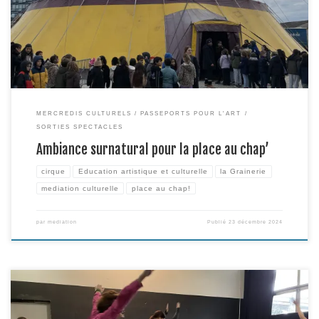
place au chap’ qui accueille chaque année une compagnie sous chapiteau
[…]
MERCREDIS CULTURELS
PASSEPORTS POUR L'ART
SORTIES SPECTACLES
Ambiance surnatural pour la place au chap’
cirque
Education artistique et culturelle
la Grainerie
mediation culturelle
place au chap!
par
mediation
Publié
23 décembre 2024