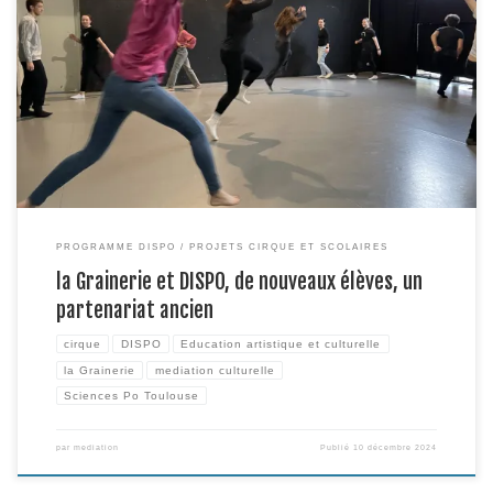
Dans le cadre du Dispositif DISPO, programme d’égalité des chances de
Sciences Po-Toulouse, des lycéens du Lycée Germaine Tillon de
Castelnaudary, lauréats du dernier Prix d’actualité, sont venus ce 6
décembre découvrir tout à la fois la Grainerie, l’univers de la Cie Kitsch
Kong pour un atelier – rencontre, et […]
PROGRAMME DISPO
PROJETS CIRQUE ET SCOLAIRES
la Grainerie et DISPO, de nouveaux élèves, un
partenariat ancien
cirque
DISPO
Education artistique et culturelle
la Grainerie
mediation culturelle
Sciences Po Toulouse
par
mediation
Publié
10 décembre 2024