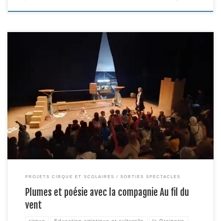
Johanna Gallard, de la compagnie Au fil du vent, programmée dans la
saison de la Grainerie pour son spectacle Etre vivant a également jouée le
jeudi 28 mars en représentation scolaire son spectacle L’envol de la fourmi,
un spectacle dans lequel elle partage le plateau avec ses fidèles
complices ; ses […]
PROJETS CIRQUE ET SCOLAIRES
SORTIES SPECTACLES
Plumes et poésie avec la compagnie Au fil du
vent
cirque
Education artistique et culturelle
la Grainerie