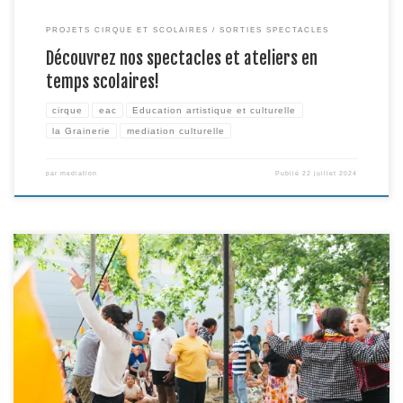
PROJETS CIRQUE ET SCOLAIRES
SORTIES SPECTACLES
Découvrez nos spectacles et ateliers en
temps scolaires!
cirque
eac
Education artistique et culturelle
la Grainerie
mediation culturelle
par
mediation
Publié
22 juillet 2024
C’était le 28 juin dernier. Plus qu’une présentation de la création des
artistes associées à cette édition du projet « Escale à Stendhal », ce temps
en espace public était pensé comme une création spécifique, permettant à
la compagnie d’inviter d’autres artistes et de valoriser les rencontres
effectuées en amont avec les […]