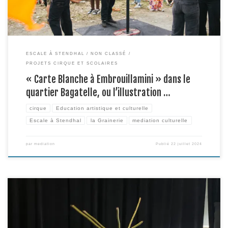
ESCALE À STENDHAL
NON CLASSÉ
PROJETS CIRQUE ET SCOLAIRES
« Carte Blanche à Embrouillamini » dans le
quartier Bagatelle, ou l’illustration …
cirque
Education artistique et culturelle
Escale à Stendhal
la Grainerie
mediation culturelle
par
mediation
Publié
22 juillet 2024
Une journée de formation en direction des Conseillers Pédagogiques de