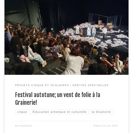
Les compagnies de la Générale Posthume, la Subliminati Corporation et Kif
Kif Cie ont pris possession de la Grainerie fin avril dernier dans le cadre du
festival Autotune. Ce temps fort a été l’occasion de plusieurs
représentations tout public pour chaque compagnie, des temps festifs
mais également des représentations scolaires ! […]
PROJETS CIRQUE ET SCOLAIRES
SORTIES SPECTACLES
Festival autotune; un vent de folie à la
Grainerie!
cirque
Education artistique et culturelle
la Grainerie
par
mediation
Publié
26 juin 2024