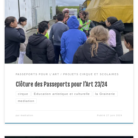
Pour clore leur parcours des Passeports pour l’Art, chacune des trois
classes s’est rendue pendant toute une journée à la Grainerie. Nous avons
donc reçu le lundi 29 avril la classe de CP de l’école de Soupetard et la
classe de CE1 le mardi 30 avril, et la classe de […]
PASSEPORTS POUR L'ART
PROJETS CIRQUE ET SCOLAIRES
Clôture des Passeports pour l’Art 23/24
cirque
Education artistique et culturelle
la Grainerie
mediation
par
mediation
Publié
27 juin 2024