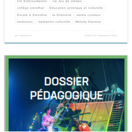
Cie Embrouillamini
cie Jeu de mômes
collège stendhal
Education artistique et culturelle
Escale à Stendhal
la Grainerie
media commun
mediation
mediation culturelle
Melody Garreau
par
mediation
Publié
24 septembre 2024
Le 19 juin, nous présentions aux enseignant.es du 1er et 2nd degré notre
programme de spectacles et ateliers en temps scolaire, à l’occasion de la
publication de notre dossier pédagogique. Vous n’avez pas pu venir? Vous
pouvez le téléchargez ici (Cliquez sur l’image)!