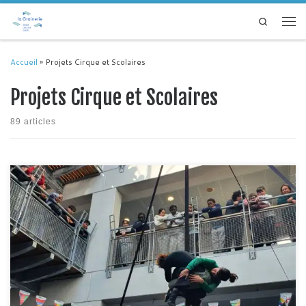
Passer au contenu
Search
Men
Accueil
»
Projets Cirque et Scolaires
Projets Cirque et Scolaires
89 articles
Le lundi 14 janvier dernier, une ambiance inattendue s’est emparée du
collège Stendhal, dans le quartier de Bagatelle à Toulouse. Pour lancer la
8e édition du projet « Escale à Stendhal », les artistes Amanda et Andrea,
accompagnées d’une musicienne, ont investi les couloirs et les salles de
classe pour une matinée […]