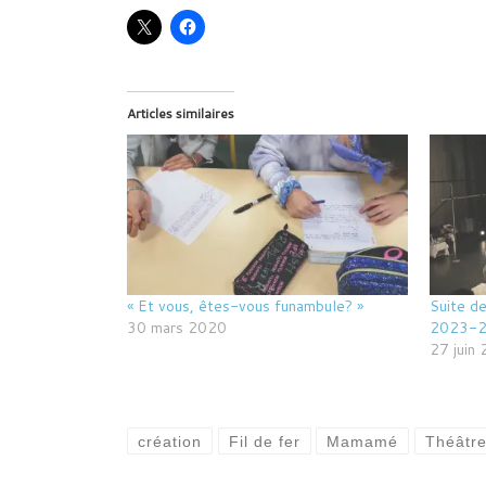
Articles similaires
« Et vous, êtes-vous funambule? »
Suite de
30 mars 2020
2023-2
27 juin
création
Fil de fer
Mamamé
Théâtr