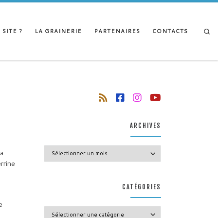
Se
 SITE ?
LA GRAINERIE
PARTENAIRES
CONTACTS
ARCHIVES
Archives
la
rrine
CATÉGORIES
e
Catégories