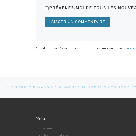
PRÉVENEZ-MOI DE TOUS LES NOUVEA
Ce site utilise Akismet pour réduire les indésirables.
En sav
Parcourir les articles
Article précédent
LE PEUPLE FUNAMBULE S’IMMISCE AU COEUR DU COLLÈGE 
Méta
Connexion
Flux des publications