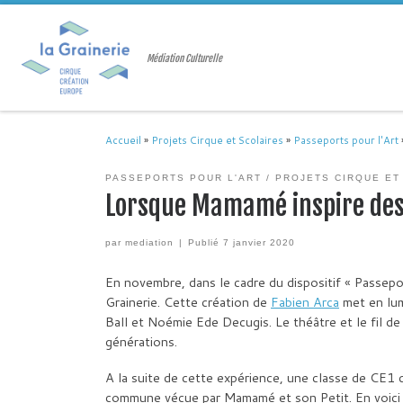
Passer au contenu
Médiation Culturelle
Accueil
»
Projets Cirque et Scolaires
»
Passeports pour l'Art
PASSEPORTS POUR L'ART
PROJETS CIRQUE ET
Lorsque Mamamé inspire de
par
mediation
|
Publié
7 janvier 2020
En novembre, dans le cadre du dispositif « Passepor
Grainerie. Cette création de
Fabien Arca
met en lum
Ball et Noémie Ede Decugis. Le théâtre et le fil d
générations.
A la suite de cette expérience, une classe de CE1 d
commune vécue par Mamamé et son Petit. En voici qu