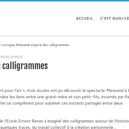
ACCUEIL
C’EST QUOI CE
»
Lorsque Mamamé inspire des calligrammes
 SCOLAIRES
s calligrammes
t pour l’art », trois écoles ont pu découvrir le spectacle
Mamamé
à 
ière les liens entre une grand-mère et son petit-fils, incarnés par Pe
e fer se complètent pour sublimer ces instants partagés entre deux
e l’Ecole Ernest Renan a imaginé des calligrammes autour de l’histoir
elques traces, du travail collectif à la création personnelle…