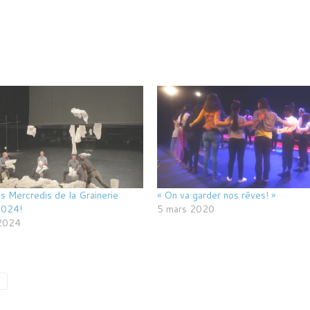
s Mercredis de la Grainerie
« On va garder nos rêves! »
024!
5 mars 2020
 2024
e