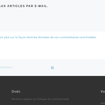
UX ARTICLES PAR E-MAIL.
oir plus sur la façon dont les données de vos commentaires sont traitées
.
RETOUR À LA LISTE DES ARTI
STENDHAL…
Droits
Vou
Mentions Légales et Politique de confidentialité
RE