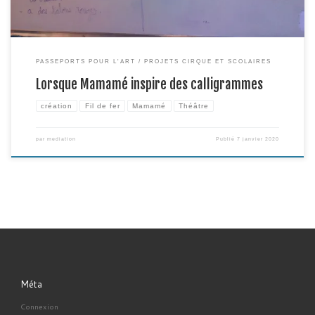
PASSEPORTS POUR L'ART
PROJETS CIRQUE ET SCOLAIRES
Lorsque Mamamé inspire des calligrammes
création
Fil de fer
Mamamé
Théâtre
par
mediation
Publié
7 janvier 2020
Méta
Connexion