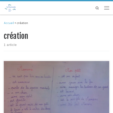
Passer au contenu
Search
Men
Accueil
»
création
création
1 article
En novembre, dans le cadre du dispositif « Passeport pour l’art », trois
écoles ont pu découvrir le spectacle Mamamé à la Grainerie. Cette création
de Fabien Arca met en lumière les liens entre une grand-mère et son petit-
fils, incarnés par Perrine Ball et Noémie Ede Decugis. Le théâtre et le fil […]