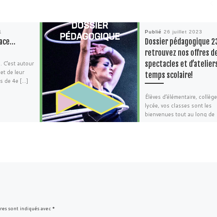
1
Publié
26 juillet 2023
lace…
Dossier pédagogique 2
retrouvez nos offres d
spectacles et d’atelier
. C’est autour
et de leur
temps scolaire!
es de 4e […]
Élèves d’élémentaire, collèg
lycée, vos classes sont les
bienvenues tout au long de
l’année scolaire à la Grainer
venir à […]
res sont indiqués avec
*