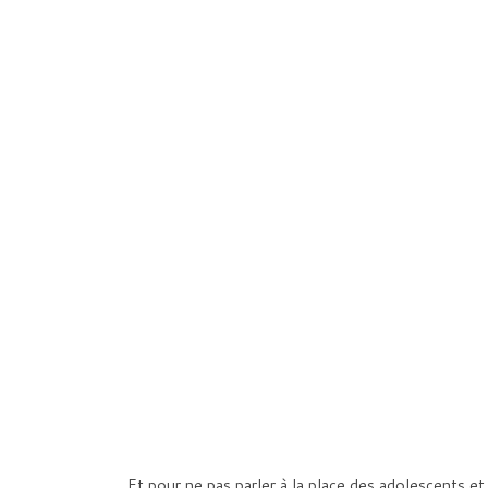
Et pour ne pas parler à la place des adolescents e