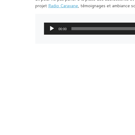
projet
Radio Caravane
, témoignages et ambiance so
Lecteur 
00:00
audio