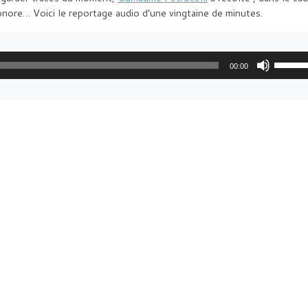
nore… Voici le reportage audio d’une vingtaine de minutes.
Utilisez 
00:00
les 
flèches 
haut/bas
pour 
augment
ou 
diminuer
le 
volume.