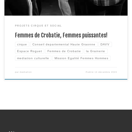
PROJETS CIRQUE ET SOCIAL
Femmes de Crobatie, Femmes puissantes!
cirque
Conseil departemental Haute Graonne
DAVV
Espace Roguet
Femmes de Crobatie
la Grainerie
mediation culturelle
Mission Egalité Femmes Hommes
par
mediation
Publié
14 décembre 2023