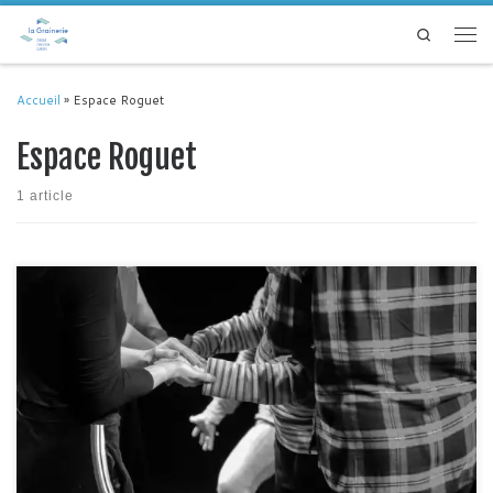
Passer au contenu
Search
Men
Accueil
»
Espace Roguet
Espace Roguet
1 article
Le projet « Ici en Crobatie » s’est tenu entre le 2 octobre et le 1er décembre
2023. Fruit d’une étroite collaboration avec l’équipe artistique de la
Collective femmes de Crobatie, de la Direction des Arts vivants et visuel et
de la mission égalité Femmes hommes du Conseil Départemental de la
Haute […]