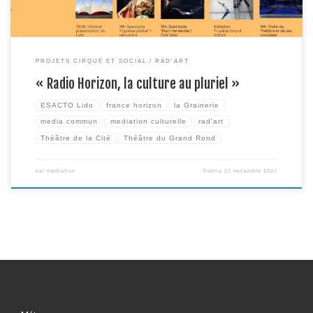
PROJETS CIRQUE ET SOCIAL
RAD'ART
« Radio Horizon, la culture au pluriel »
ESACTO Lido
france horizon
la Grainerie
media commun
mediation culturelle
rad'art
Théâtre de la Cité
Théâtre du Grand Rond
par
mediation
Publié
22 décembre 2021