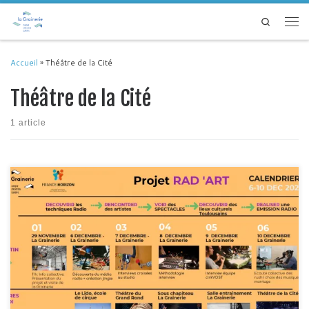
Passer au contenu
Search
Men
Accueil
»
Théâtre de la Cité
Théâtre de la Cité
1 article
Du 6 au 10 décembre 21 se tenait la première édition du projet « RAD’Art »,
mené en partenariat avec Media Commun et France Horizon. L’idée? Faciliter
l’intégration toulousaine d’adultes primo arrivants, en créant de la rencontre
et de l’échange grâce à une semaine d’immersion dans des lieux culturels,
en réalisant une […]