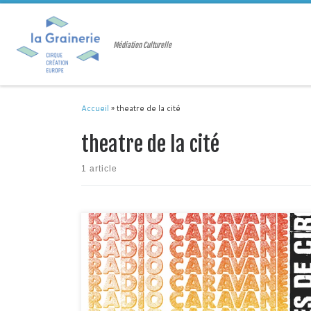
Passer au contenu
Médiation Culturelle
Accueil
»
theatre de la cité
theatre de la cité
1 article
Radio Caravane, 9e édition du nom, est terminée… Vive Radio
Caravane! Quelques chiffres et une liste à la Prévert pour
conclure ces 3 semaines de formation, de découverte des
outils radio, des webmédias et du monde du cirque… Radio
Caravane 2019, c’était: 14 personnes ultra impliquées, 3