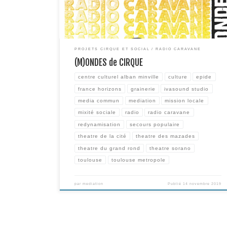
structures partenaires (Media […]
PROJETS CIRQUE ET SOCIAL
RADIO CARAVANE
(M)ONDES de CIRQUE
centre culturel alban minville
culture
epide
france horizons
grainerie
ivasound studio
media commun
mediation
mission locale
mixité sociale
radio
radio caravane
redynamisation
secours populaire
theatre de la cité
theatre des mazades
theatre du grand rond
theatre sorano
toulouse
toulouse metropole
par
mediation
Publié
14 novembre 2019