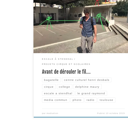
La trame de la troisième édition d’ « Escale à Stendhal » se
tisse doucement autour de la Cie Le Grand Raymond et ses
Ballade(s) Funambule(s)… Le 17 septembre dernier, une
plongée au cœur du quartier Bagatelle a permis de repérer le
espaces des différents rendez-vous (au collège, dans
l’espace public, au […]
ESCALE À STENDHAL
PROJETS CIRQUE ET SCOLAIRES
Avant de dérouler le fil….
bagatelle
centre culturel henri desbals
cirque
college
delphine maury
escale a stendhal
le grand raymond
media commun
photo
radio
toulouse
par
mediation
Publié
10 octobre 2019