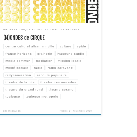
structures partenaires (Media […]
PROJETS CIRQUE ET SOCIAL
RADIO CARAVANE
(M)ONDES de CIRQUE
centre culturel alban minville
culture
epide
france horizons
grainerie
ivasound studio
media commun
mediation
mission locale
mixité sociale
radio
radio caravane
redynamisation
secours populaire
theatre de la cité
theatre des mazades
theatre du grand rond
theatre sorano
toulouse
toulouse metropole
par
mediation
Publié
14 novembre 2019