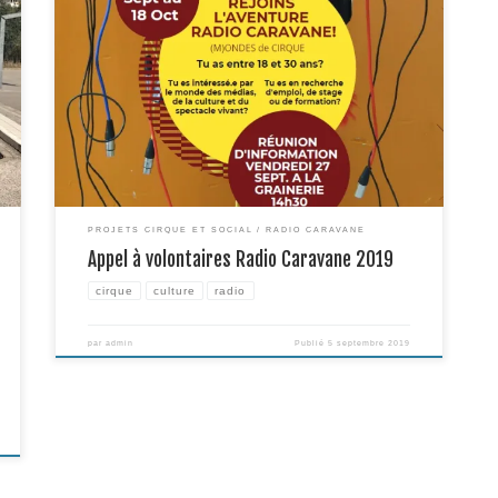
s
PROJETS CIRQUE ET SOCIAL
RADIO CARAVANE
Appel à volontaires Radio Caravane 2019
cirque
culture
radio
par
admin
Publié
5 septembre 2019