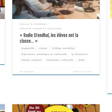
voyagé à travers des stations de […]
ESCALE À STENDHAL
PROJETS CIRQUE ET SCOLAIRES
« Radio Stendhal, les élèves ont la
classe… »
bagatelle
cirque
collège stendhal
Education artistique et culturelle
la Grainerie
media commun
mediation culturelle
radio
par
mediation
Publié
6 mai 2021