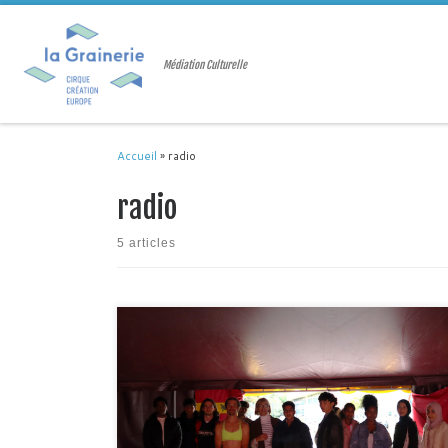
Passer au contenu
Médiation Culturelle
Accueil
»
radio
radio
5 articles
Depuis le mois de septembre, 15 jeunes allophones et
francophones en Service civiques à France Horizon viennent
et viendront régulièrement rencontrer des artistes dans le
cadre des Mercredis de la Grainerie (la Contrebande, TBTF,
Elisa Alcade…), voir des spectacles (Circus I Love You, PIC),