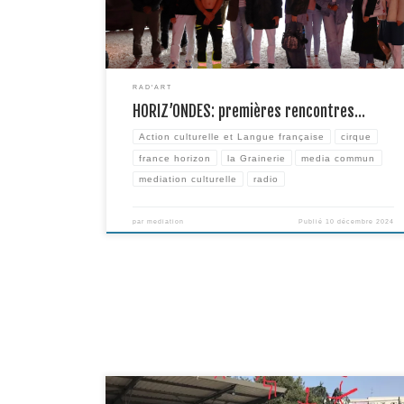
s’initier au trapèze Grand Volant, puis […]
RAD'ART
HORIZ’ONDES: premières rencontres…
Action culturelle et Langue française
cirque
france horizon
la Grainerie
media commun
mediation culturelle
radio
par
mediation
Publié
10 décembre 2024