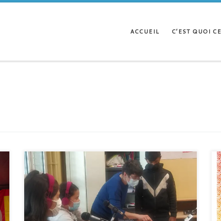
ACCUEIL
C’EST QUOI CE
Après avoir travaillé – et créé !- autour du portrait
photographique avec « Monsieur Hugo », les élèves d’UPE2A
du collège Stendhal ont débuté les ateliers avec Alexandra
Josse (Media Commun) pour aborder cette fois la question du
portrait radiophonique. Ecoutez leur émission ici! Après avoir