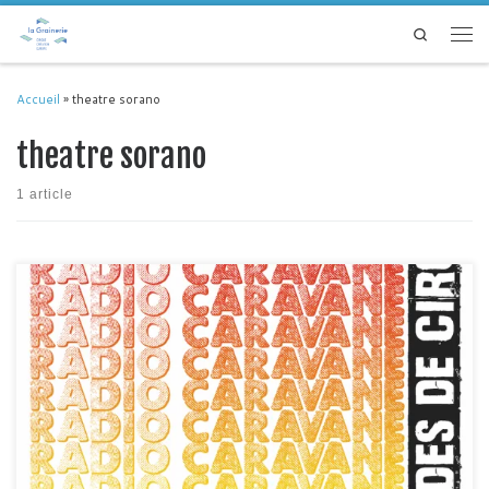
Passer au contenu
Search
Men
Accueil
»
theatre sorano
theatre sorano
1 article
Radio Caravane, 9e édition du nom, est terminée… Vive Radio Caravane!
Quelques chiffres et une liste à la Prévert pour conclure ces 3 semaines de
formation, de découverte des outils radio, des webmédias et du monde du
cirque… Radio Caravane 2019, c’était: 14 personnes ultra impliquées, 3
structures partenaires (Media […]