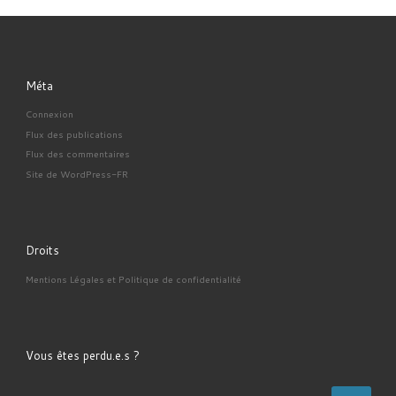
Méta
Connexion
Flux des publications
Flux des commentaires
Site de WordPress-FR
Droits
Mentions Légales et Politique de confidentialité
Vous êtes perdu.e.s ?
RECHERCHER