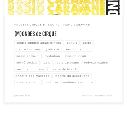
PROJETS CIRQUE ET SOCIAL
RADIO CARAVANE
(M)ONDES de CIRQUE
centre culturel alban minville
culture
epide
france horizons
grainerie
ivasound studio
media commun
mediation
mission locale
mixité sociale
radio
radio caravane
redynamisation
secours populaire
theatre de la cité
theatre des mazades
theatre du grand rond
theatre sorano
toulouse
toulouse metropole
par
mediation
Publié
14 novembre 2019