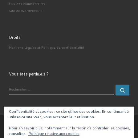
Flux des commentaires
Site de WordPress-FR
Droits
Mentions Légales et Politique de confidentialité
Vous êtes perdu.e.s ?
RECHERCHER
Rech
Confidentialité et cookies : ce site utilise des cookies. En continuant à
utiliser ce site Web, vous acceptez leur utilisation.
© 2026
– Tous droits réservés
Pour en savoir plus, notamment sur la façon de contrôler les cookies,
Propulsé par
WP
– Réalisé avec the
Thème Customizr
consultez :
Politique relative aux cookies