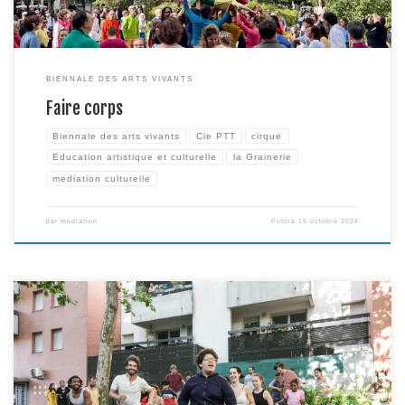
BIENNALE DES ARTS VIVANTS
Faire corps
Biennale des arts vivants
Cie PTT
cirque
Education artistique et culturelle
la Grainerie
mediation culturelle
par
mediation
Publié
15 octobre 2024
Le 23 juin dernier, dans le Petit Bois de Bagatelle, avait lieu la déambulation
circassienne imaginée et créée in situ par Benoit Kleiber, de la Cie PTT,
dans le cadre du projet Escale à Stendhal. Point d’orgue de l’action, la