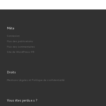
Méta
Connexion
Flux des publications
Flux des commentaires
Site de WordPress-FR
Droits
Mentions Légales et Politique de confidentialité
Vous êtes perdu.e.s ?