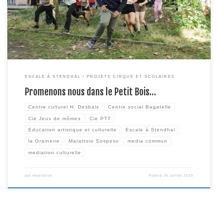
déambulation était constituée d’un numéro de trapèze par Véronique
Marcourt, […]
ESCALE À STENDHAL
PROJETS CIRQUE ET SCOLAIRES
Promenons nous dans le Petit Bois…
Centre culturel H. Desbals
Centre social Bagatelle
Cie Jeux de mômes
Cie PTT
Education artistique et culturelle
Escale à Stendhal
la Grainerie
Matattoio Sospeso
media commun
mediation culturelle
par
mediation
Publié
26 juillet 2023