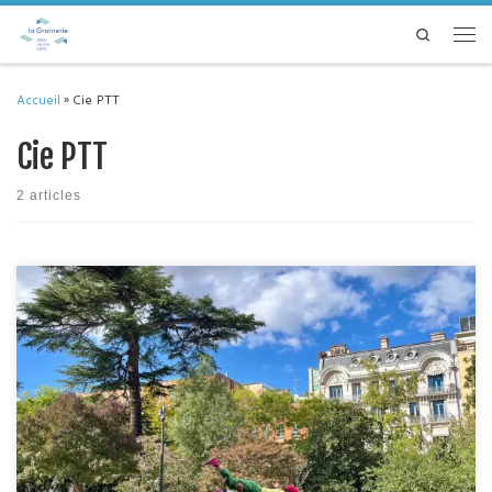
Passer au contenu
Search
Men
Accueil
»
Cie PTT
Cie PTT
2 articles
Faire corps, entre et avec les artistes, les partenaires culturels et socio
culturels, les curieux et curieuses: c’était l’objectif du groupe de travail
Action Culturelle, réuni par la Biennale Internationale des Arts vivants de
Toulouse. De cette volonté est né un projet, visant à rassembler des
artistes locaux issus de […]