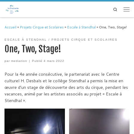
Passer au contenu
Search
Men
Accueil
»
Projets Cirque et Scolaires
»
Escale à Stendhal
»
One, Two, Stage!
ESCALE À STENDHAL
PROJETS CIRQUE ET SCOLAIRES
One, Two, Stage!
par
mediation
|
Publié
4 mars 2022
Pour la 4e année consécutive, le partenariat avec le Centre
culturel H. Desbals et le collège Stendhal a permis la mise en
œuvre d’un stage de découverte des arts du cirque, pendant les
vacances, animé par les artistes associés au projet « Escale à
Stendhal ».