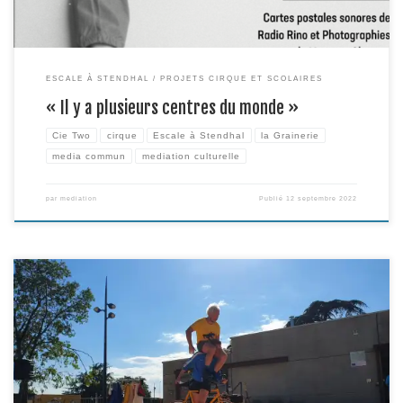
ESCALE À STENDHAL
PROJETS CIRQUE ET SCOLAIRES
« Il y a plusieurs centres du monde »
Cie Two
cirque
Escale à Stendhal
la Grainerie
media commun
mediation culturelle
par
mediation
Publié
12 septembre 2022
Après plusieurs heures d’ateliers avec la classe de 6me du collège
Stendhal, des ateliers radio avec la classe de 6me d’UPE2A, des passages
sur le marché de Bagatelle, au centre social, au centre culturel Henri
Desbals, et auprès de divers partenaires du projet présents sur ce territoire