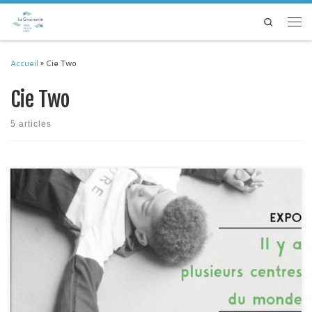
Passer au contenu
Search
Men
Accueil
»
Cie Two
Cie Two
5 articles
Expo – Cartes postales sonores de Radio Rino et Photographies de
Margaux Chataux réalisées dans le cadre du projet « Escale à Stendhal » – A
la Grainerie du 15 septembre au 23 oct. 2022 Et toi de quelle couleur il
était ton premier vélo ? Tu te souviens qui t’a appris à […]