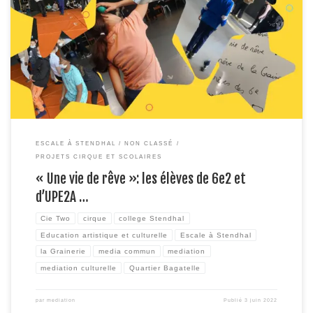
Lundi 30 mai, devant près de 80 personnes, les élèves de 6e2 faisaient
l’expérience de la scène, en présentant à leurs parents, aux voisins – élèves
de CP de l’école ou membres de la résidence séniors- enseignant.e.s le
travail réalisé avec les artistes de la Cie Two et l’association Media […]
ESCALE À STENDHAL
NON CLASSÉ
PROJETS CIRQUE ET SCOLAIRES
« Une vie de rêve »: les élèves de 6e2 et
d’UPE2A …
Cie Two
cirque
college Stendhal
Education artistique et culturelle
Escale à Stendhal
la Grainerie
media commun
mediation
mediation culturelle
Quartier Bagatelle
par
mediation
Publié
3 juin 2022