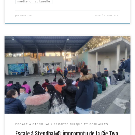
mediation culturelle
par
mediation
Publié
4 mars 2022
Le 30 novembre dernier, 2 étranges personnages blonds peroxydés
investissaient le collège Stendhal avec micros, vélo, guitare et studio radio,
bravant le froid polaire pour rencontrer les élèves et présenter un extrait de
leur dernière création « Rino ». Une entrée en matière décalée pour
découvrir l’univers artistique de la Cie Two, […]
ESCALE À STENDHAL
PROJETS CIRQUE ET SCOLAIRES
Escale à Stendhal#5: impromptu de la Cie Two