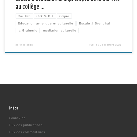
au collège …
Cie Two
Cirk VOST
cirque
Education artistique et culturelle
Escale à Stendhal
la Grainerie
mediation culturelle
par
mediation
Publié
16 décembre 2021
Méta
Connexion
Flux des publications
Flux des commentaires