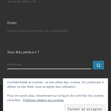
Site de WordPress-FR
Droits
Mentions Légales et Politique de confidentialité
Vous êtes perdu.e.s ?
RECHERCHER
Rech
Confidentialité et cookies : ce site utilise des cookies. En continuant à
utiliser ce site Web, vous acceptez leur utilisation.
© 2026
– Tous droits réservés
Pour en savoir plus, notamment sur la façon de contrôler les cookies,
Propulsé par
WP
– Réalisé avec the
Thème Customizr
consultez :
Politique relative aux cookies