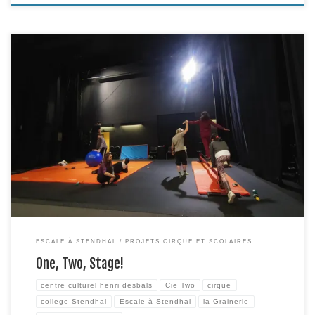
Pour la 4e année consécutive, le partenariat avec le Centre culturel H.
Desbals et le collège Stendhal a permis la mise en œuvre d’un stage de
découverte des arts du cirque, pendant les vacances, animé par les artistes
associés au projet « Escale à Stendhal ». Durant 4 jours, dans la salle […]
ESCALE À STENDHAL
PROJETS CIRQUE ET SCOLAIRES
One, Two, Stage!
centre culturel henri desbals
Cie Two
cirque
college Stendhal
Escale à Stendhal
la Grainerie