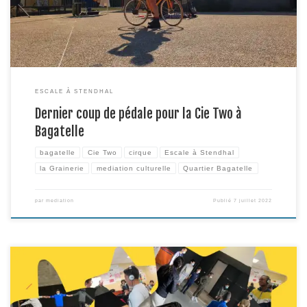
tel que Média […]
ESCALE À STENDHAL
Dernier coup de pédale pour la Cie Two à
Bagatelle
bagatelle
Cie Two
cirque
Escale à Stendhal
la Grainerie
mediation culturelle
Quartier Bagatelle
par
mediation
Publié
7 juillet 2022