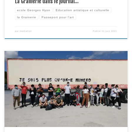
La Grainerie dans le journal…
ecole Georges Hyon
Education artistique et culturelle
la Grainerie
Passeport pour l'art
par
mediation
Publié
21 juin 2021
Le 2 juin dernier, les adolescents des Mercredis Culturels terminaient leur
parcours à la Grainerie par une initiation au trapèze Grand Volant.
L’occasion de revenir sur les différentes étapes circassiennes du projet…
sachant que l’aventure se poursuit encore jusqu’au 23 juin, avec d’autres
rendez-vous proposés par les partenaires du projet (BBB […]