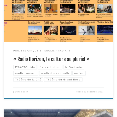
mené en partenariat avec Media Commun et France Horizon. L’idée? Faciliter
l’intégration toulousaine d’adultes primo arrivants, en créant de la rencontre
et de l’échange grâce à une semaine d’immersion dans des lieux culturels,
en réalisant une […]
PROJETS CIRQUE ET SOCIAL
RAD'ART
« Radio Horizon, la culture au pluriel »
ESACTO Lido
france horizon
la Grainerie
media commun
mediation culturelle
rad'art
Théâtre de la Cité
Théâtre du Grand Rond
par
mediation
Publié
22 décembre 2021