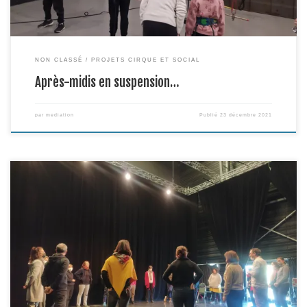
NON CLASSÉ
PROJETS CIRQUE ET SOCIAL
Après-midis en suspension…
par
mediation
Publié
23 décembre 2021
Le 13 décembre dernier, 18 enseignants du 2nd degré suivaient à la
Grainerie une journée de formation dans le cadre du Plan Académique de
Formation, mis en œuvre par la DAAC en partenariat avec la Grainerie. Une
journée menée par Dominique Habouzit, scénographe, metteur en scène et
comédien au sein […]