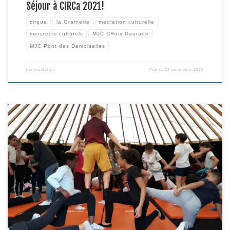
Séjour à CIRCa 2021!
cirque
la Grainerie
mediation culturelle
mercredis culturels
MJC CRoix Daurade
MJC Pont des Demoiselles
par
mediation
Publié
12 novembre 2021
Durant une semaine, la yourte abritant l’univers de « Dori », la nouvelle
création de Mélanie Pauli/le cirque des Petites Natures, s’est installée à
proximité de l’école José Cabanis, à Balma. L’occasion, avant que n’y soient
données deux représentations dans le cadre du Focus Pact de l’Européenne
de Cirques, d’y accueillir deux […]