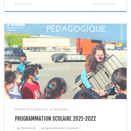
par
mediation
Publié
30 juin 2021
REVENIR EN TEMPS SCOLAIRE… enfin ! Enseignant.e.s, nous sommes
heureux de vous présenter la nouvelle programmation scolaire 2021-22 de
la Grainerie et de pouvoir vous accueillir de nouveau dans notre
établissement. 4 spectacles et 7 représentations en temps scolaire,
représentatifs de la création du cirque contemporain sous toutes ses
formes […]
PROJETS CIRQUE ET SCOLAIRES
PROGRAMMATION SCOLAIRE 2021-2022
la Grainerie
programmation scolaire