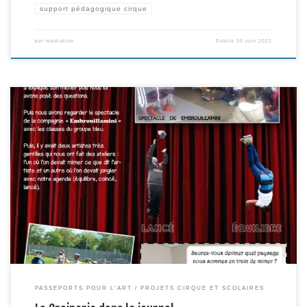
support pédagogique cirque
par
mediation
Publié
30 juin 2021
… de l’école Georges Hyon! Bravo aux apprentis journalistes et à leur
implication dans le parcours! Depuis, les élèves sont venus visiter la
Grainerie, y ont découvert les espaces d’entrainement et de création, et
rencontré un artiste de la compagnie catalane Haa Collective, en résidence,
en pleine recherche autour d’un […]
PASSEPORTS POUR L'ART
PROJETS CIRQUE ET SCOLAIRES