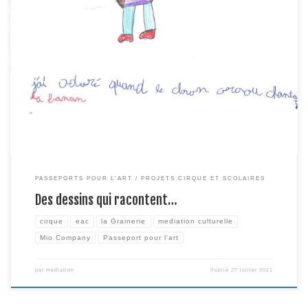
Suite à la journée passée à la Grainerie, les élèves de l’école Alphand nous
ont transmis en dessins les souvenirs marquants de leur visite. Pas de
doute, M’me Graou et Gentiane resteront en mémoire!
PASSEPORTS POUR L'ART
PROJETS CIRQUE ET SCOLAIRES
Des dessins qui racontent…
cirque
eac
la Grainerie
mediation culturelle
Mio Company
Passeport pour l'art
par
mediation
Publié
27 juillet 2021