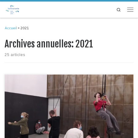
Passer au contenu
Search
Men
Accueil
»
2021
Archives annuelles:
2021
25 articles
Les 7 et 9 décembre dernier, Marco Mannucci de la compagnie volante
Mattatoio Sospeso a mis en place deux ateliers de découverte de sa
discipline en partenariat avec Culture du Cœur dans les locaux de la
Grainerie. Les participants ont ainsi pu découvrir les différents espaces de
la Grainerie lors […]