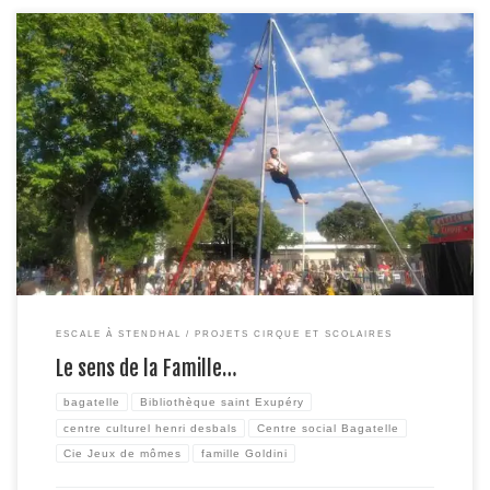
En amont de la représentation du « Cabaret Cirque Cirque et Plus » donnée
le 25 juin 2021 au Petit Bois de Bagatelle pour clôturer le projet « Escale à
Stendhal », deux artistes de la Famille Goldini – Priscilla Muré et Charlène
Moura – sont allées à la rencontre d’habitant.e.s. du quartier, en […]
ESCALE À STENDHAL
PROJETS CIRQUE ET SCOLAIRES
Le sens de la Famille…
bagatelle
Bibliothèque saint Exupéry
centre culturel henri desbals
Centre social Bagatelle
Cie Jeux de mômes
famille Goldini