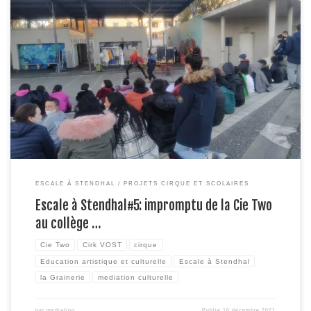
Le 30 novembre dernier, 2 étranges personnages blonds peroxydés
investissaient le collège Stendhal avec micros, vélo, guitare et studio radio,
bravant le froid polaire pour rencontrer les élèves et présenter un extrait de
leur dernière création « Rino ». Une entrée en matière décalée pour
découvrir l’univers artistique de la Cie Two, […]
ESCALE À STENDHAL
PROJETS CIRQUE ET SCOLAIRES
Escale à Stendhal#5: impromptu de la Cie Two
au collège …
Cie Two
Cirk VOST
cirque
Education artistique et culturelle
Escale à Stendhal
la Grainerie
mediation culturelle
par
mediation
Publié
16 décembre 2021