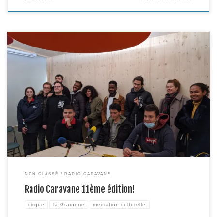
Voici venue la fin de la 11è édition de Radio Caravane ! Durant trois
semaines, du 8 au 26 novembre dernier, 14 jeunes de 18 à 30 ans se sont
retrouvés à la Grainerie afin de s’initier aux techniques de prise de son, de
montage radio et d’interview encadrés par […]
NON CLASSÉ
RADIO CARAVANE
Radio Caravane 11ème édition!
cirque
la Grainerie
mediation culturelle