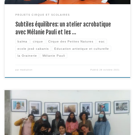
PROJETS CIRQUE ET SCOLAIRES
Subtiles équilibres: un atelier acrobatique
avec Mélanie Pauli et les …
balma
cirque
Cirque des Petites Natures
eac
ecole josé cabanis
Education artistique et culturelle
la Grainerie
Mélanie Pauli
par
mediation
Publié
28 octobre 2021
Après ceux du collège Stendhal, ce sont les murs de la Grainerie qui ont
accueilli, du 24 septembre au 26 octobre, les visages des élèves inscrits
dans le dispositif UPE2A (permettant un enseignement renforcé du français
pour les enfants primo-arrivant). Des portraits réalisés par les élèves eux