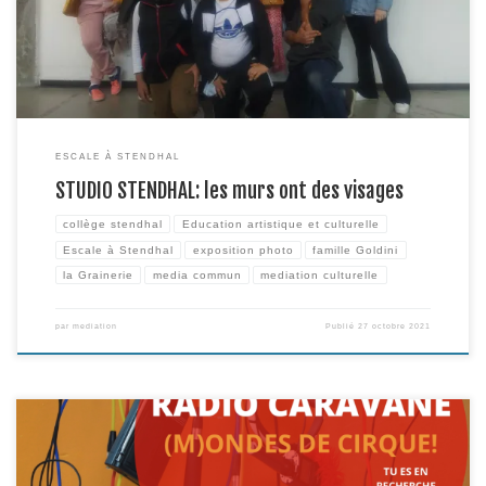
mêmes dans le […]
ESCALE À STENDHAL
STUDIO STENDHAL: les murs ont des visages
collège stendhal
Education artistique et culturelle
Escale à Stendhal
exposition photo
famille Goldini
la Grainerie
media commun
mediation culturelle
par
mediation
Publié
27 octobre 2021