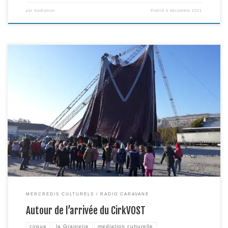
par
mediation
Publié
6 décembre 2021
La compagnie CirkVOST est arrivée le mercredi 17 novembre à la Grainerie.
Elle sera en représentation pendant un mois complet pour sa création
« Hurt me tender ». Mais leur installation aura été l’occasion de plusieurs
temps de découverte du cirque itinérant. Tout d’abord, une partie de
l’équipe de Radio Caravane a […]
MERCREDIS CULTURELS
RADIO CARAVANE
Autour de l’arrivée du CirkVOST
cirque
la Grainerie
mediation culturelle