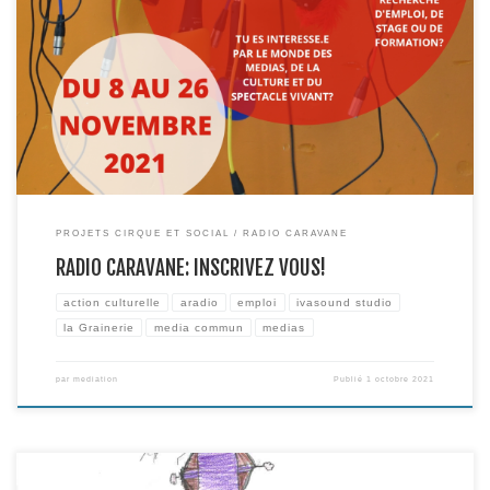
Vous avez entre 18 et 30 ans, et êtes en recherche d’emploi, de formation,
d’expérience favorisant l’insertion professionnelle? N’hésitez pas à
rejoindre Radio Caravane / (m)ondes de cirque, une initiative gratuite à la
croisée de l’éducation aux médias, de la médiation culturelle et de la
communication menée depuis 10 ans […]
PROJETS CIRQUE ET SOCIAL
RADIO CARAVANE
RADIO CARAVANE: INSCRIVEZ VOUS!
action culturelle
aradio
emploi
ivasound studio
la Grainerie
media commun
medias
par
mediation
Publié
1 octobre 2021