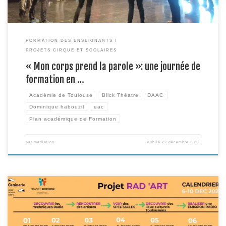
FORMATION DES ENSEIGNANTS
PROJETS CIRQUE ET SCOLAIRES
« Mon corps prend la parole »: une journée de
formation en …
Académie de Toulouse
Blick Théatre
DAAC
Dominique habouzit
eac
Plan académique de Formation
par
mediation
Publié
22 décembre 2021
Du 6 au 10 décembre 21 se tenait la première édition du projet « RAD’Art »,