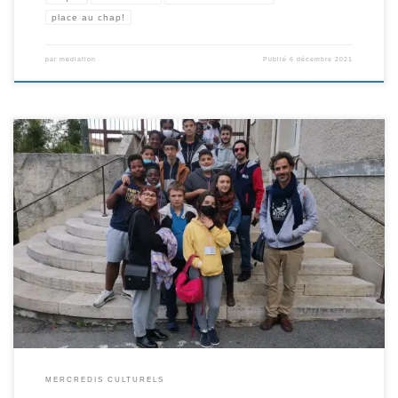
place au chap!
par
mediation
Publié
6 décembre 2021
C’est reparti pour une nouvelle saison des Mercredis Culturels ! Ce projet se
déroule sur les neuf mois de l’année scolaire en partenariat avec le BBB
Centre d’Art, le Topophone et les MJC Croix Daurade et Pont des
Demoiselles avec l’objectif de permettre à un groupe de jeunes de se
retrouver […]
MERCREDIS CULTURELS